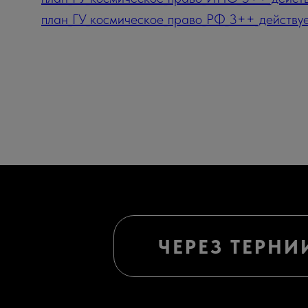
план_ГУ_космическое_право_РФ_3++_действуе
ЧЕРЕЗ ТЕРНИ