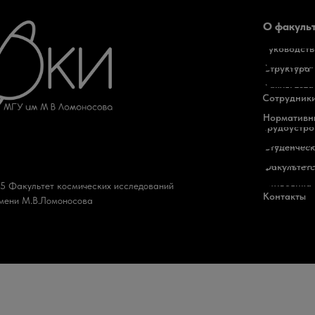
О факуль
Руководств
факультета
Структура
факультета
Сотрудник
Нормативн
Трудоустро
выпускник
Студенчес
самоуправ
Факультетс
5 Факультет космических исследований
символика
Контакты
мени М.В.Ломоносова