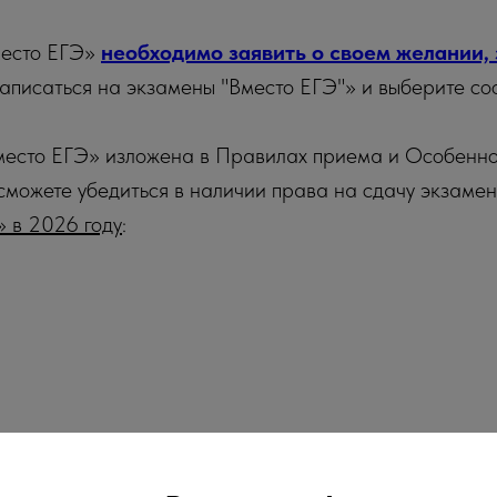
место ЕГЭ»
необходимо заявить о своем желании,
писаться на экзамены "Вместо ЕГЭ"» и выберите соо
есто ЕГЭ» изложена в Правилах приема и Особеннос
 сможете убедиться в наличии права на сдачу экзаме
 в 2026 году
: