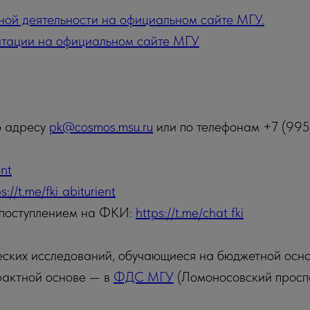
ной деятельности на официальном сайте МГУ.
итации на официальном сайте МГУ
о адресу
pk@cosmos.msu.ru
или по телефонам +7 (99
ent
s://t.me/fki_abiturient
я поступлением на ФКИ:
https://t.me/chat_fki
еских исследований, обучающиеся на бюджетной осн
рактной основе — в
ФДС МГУ
(Ломоносовский проспек