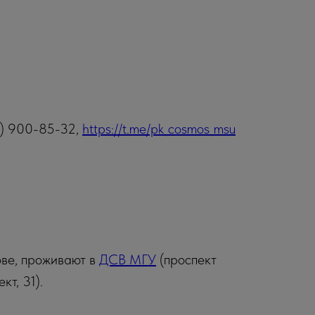
5) 900-85-32,
https://t.me/pk_cosmos_msu
ове, проживают в
ДСВ МГУ
(проспект
т, 31).