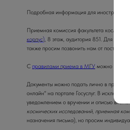
Подробная информация для иностранных 
Приемная комиссия факультета космическ
корпус)
, 8 этаж, аудитория 851. Для прох
также просим позвонить нам от поста охр
С
правилами приема в МГУ
можно ознако
Документы можно подать лично в приемну
онлайн" на портале Госуслуг. В исключите
уведомлением о вручении и описью вложен
космических исследований, приемная ко
назначения письма), но просим индивидуа