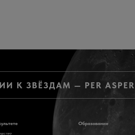
НИИ К ЗВЁЗДАМ — PER ASPE
культете
Образование
одство