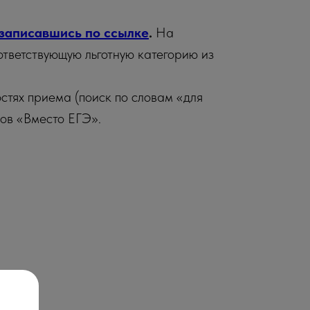
 записавшись по ссылке
.
На
тветствующую льготную категорию из
тях приема (поиск по словам «для
нов «Вместо ЕГЭ».