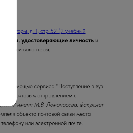
ентам
".
ские горы, д. 1, стр 52 (2 учебный
ументы, удостоверяющие личность
и
или наши волонтеры.
ГУ.
о с помощью сервиса "Поступление в вуз
почте (почтовым отправлением с
. 1, МГУ имени М.В. Ломоносова, факультет
емпеля объекта почтовой связи места
 телефону или электронной почте.