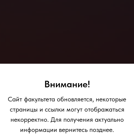
Внимание!
OUR COMPANY
Сайт факультета обновляется, некоторые
страницы и ссылки могут отображаться
g Your Ideas to
некорректно. Для получения актуально
информации вернитесь позднее.