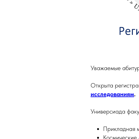
Уважаемые абитур
Открыта регистр
исследованиям
.
Универсиада факу
Прикладная м
Космические 