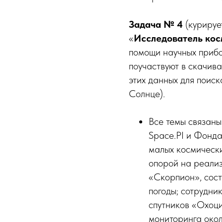
Задача № 4
(куриру
«
Исследователь кос
помощи научных прибо
поучаствуют в скачив
этих данных для поис
Солнце).
Все темы связан
Space.PI и Фонда
малых космическ
опорой на реализ
«Скорпион», сос
погоды; сотрудн
спутников «Охоци
мониторинга окол