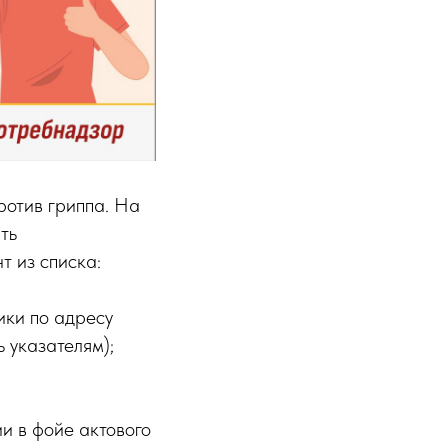
ротив гриппа. На
ть
т из списка:
тики по адресу
ь указателям);
ии в фойе актового